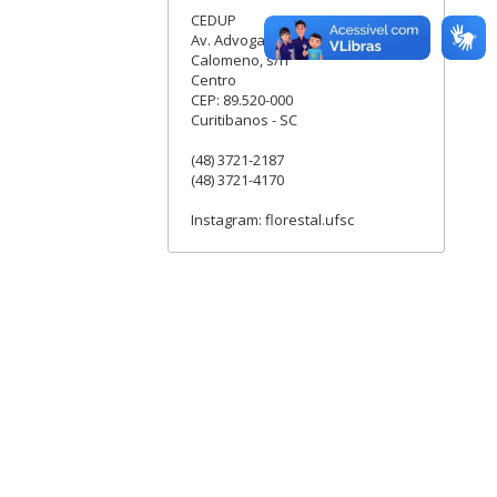
CEDUP
Av. Advogado Sebastião
Calomeno, s/n
Centro
CEP: 89.520-000
Curitibanos - SC
(48) 3721-2187
(48) 3721-4170
Instagram: florestal.ufsc