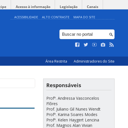
cipe
Acesso à informação
Legislação
Canais
ACESSIBILIDADE
ALTO CONTRASTE
MAPA DO SITE
Área Restrita
Administradores do Site
Responsáveis
Profª. Andressa Vasconcelos
Flôres
Prof. Juliano Gil Nunes Wendt
Profª. Karina Soares Modes
Profª. Kelen Haygert Lencina
Prof. Magnos Alan Vivian