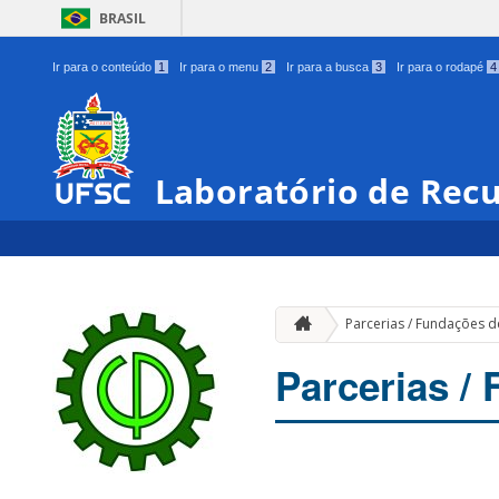
BRASIL
Ir para o conteúdo
1
Ir para o menu
2
Ir para a busca
3
Ir para o rodapé
4
Laboratório de Recu
Parcerias / Fundações 
Parcerias /