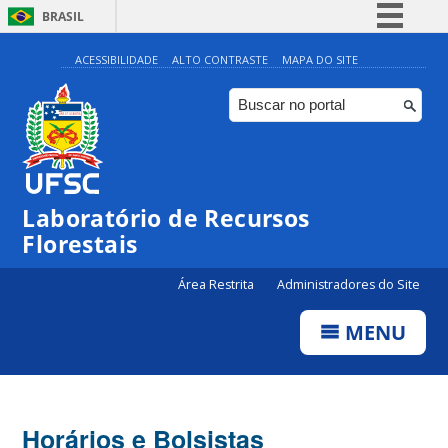
BRASIL
Simplifique!
ACESSIBILIDADE
ALTO CONTRASTE
MAPA DO SITE
Comunica BR
Participe
Acesso à informação
Legislação
Laboratório de Recursos
Canais
Florestais
Área Restrita
Administradores do Site
MENU
Horários e Bolsistas