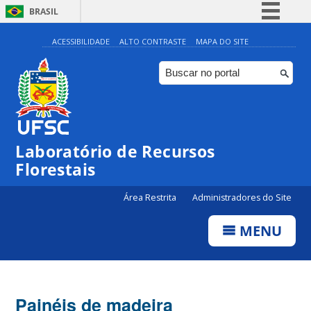
BRASIL
Simplifique!
ACESSIBILIDADE
ALTO CONTRASTE
MAPA DO SITE
Comunica BR
Participe
Acesso à informação
Legislação
Laboratório de Recursos
Canais
Florestais
Área Restrita
Administradores do Site
MENU
Painéis de madeira