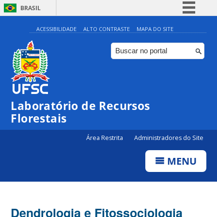
BRASIL
Simplifique!
ACESSIBILIDADE
ALTO CONTRASTE
MAPA DO SITE
Comunica BR
Participe
Acesso à informação
Legislação
Laboratório de Recursos
Canais
Florestais
Área Restrita
Administradores do Site
MENU
Dendrologia e Fitossociologia